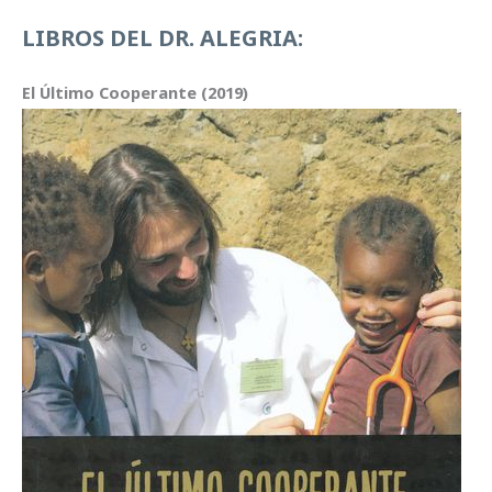
v
C
LIBROS DEL DR. ALEGRIA:
í
H
d
I
El Último Cooperante (2019)
e
V
o
O
: