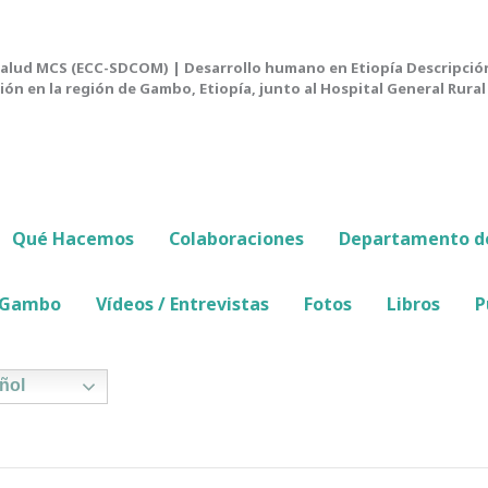
lud MCS (ECC-SDCOM) | Desarrollo humano en Etiopía Descripció
ión en la región de Gambo, Etiopía, junto al Hospital General Rur
Qué Hacemos
Colaboraciones
Departamento de
e Gambo
Vídeos / Entrevistas
Fotos
Libros
P
ñol