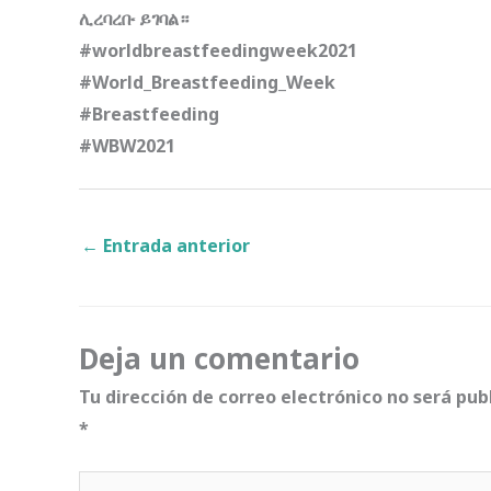
ሊረባረቡ ይገባል።
#worldbreastfeedingweek2021
#World_Breastfeeding_Week
#Breastfeeding
#WBW2021
←
Entrada anterior
Deja un comentario
Tu dirección de correo electrónico no será pub
*
Escribe