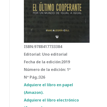
ISBN:9788417733384
Editorial: Uno editorial
Fecha de la edición:2019
Número de la edición: 1ª
Nº Pág.:326
Adquiere el libro en papel
(Amazon).
Adquiere el libro electrónico