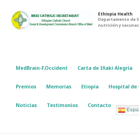
Ir
al
Ethiopia Health
Departamento de Sa
contenido
nutrición y vacunac
MedBrain-F.Occident
Carta de Iñaki Alegría
Premios
Memorias
Etiopía
Hospital d
Noticias
Testimonios
Contacto
Espa