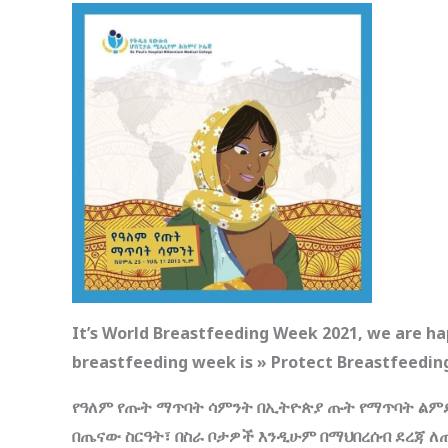
It’s World Breastfeeding Week 2021, we are hap
breastfeeding week is » Protect Breastfeeding
የዓለም የጡት ማጥባት ሳምንት በኢትዮጵያ ጡት የማጥባት ልምድ
በጤናው ስርዓት፣ በስራ ቦታዎች እንዲሁም በማህበረሰብ ደረጃ 