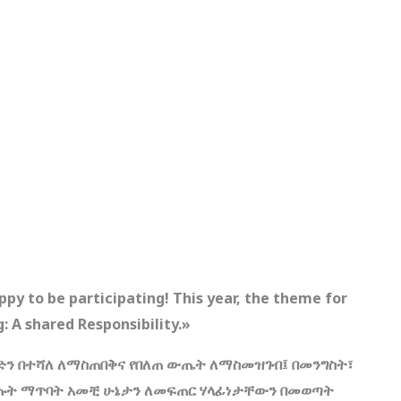
py to be participating! This year, the theme for
: A shared Responsibility.»
ን በተሻለ ለማስጠበቅና የበለጠ ውጤት ለማስመዝገብ፤ በመንግስት፣
ለጡት ማጥባት አመቺ ሁኔታን ለመፍጠር ሃላፊነታቸውን በመወጣት