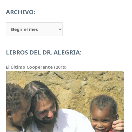
t
o
ARCHIVO:
r
d
A
e
R
v
C
LIBROS DEL DR. ALEGRIA:
í
H
d
I
El Último Cooperante (2019)
e
V
o
O
: