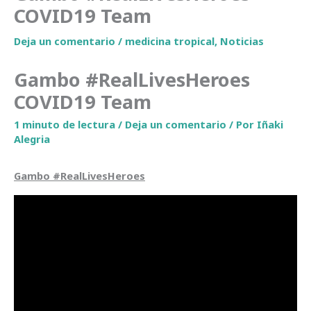
COVID19 Team
Deja un comentario
/
medicina tropical
,
Noticias
Gambo #RealLivesHeroes
COVID19 Team
1 minuto de lectura
/
Deja un comentario
/ Por
Iñaki
Alegria
Gambo #RealLivesHeroes