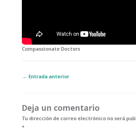
Compassionate Doctors
←
Entrada anterior
Deja un comentario
Tu dirección de correo electrónico no será pub
*