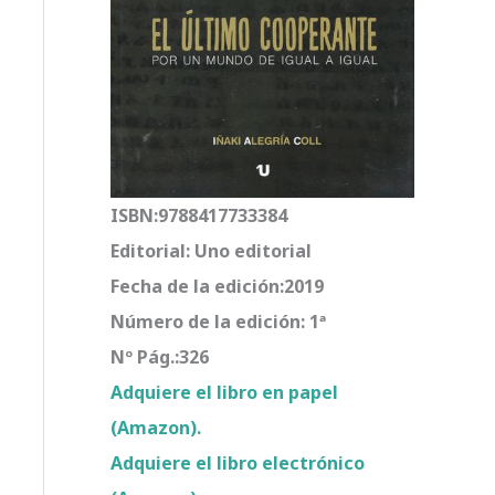
ISBN:9788417733384
Editorial: Uno editorial
Fecha de la edición:2019
Número de la edición: 1ª
Nº Pág.:326
Adquiere el libro en papel
(Amazon).
Adquiere el libro electrónico