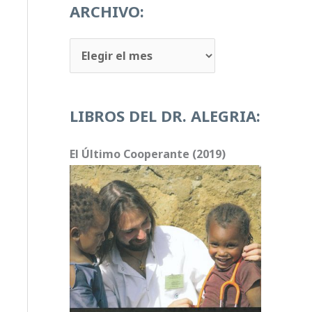
u
ARCHIVO:
c
A
t
R
o
C
r
LIBROS DEL DR. ALEGRIA:
H
d
I
e
El Último Cooperante (2019)
V
v
O
í
:
d
e
o