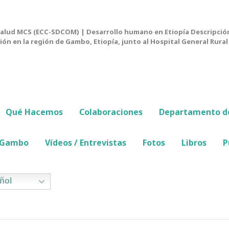
lud MCS (ECC-SDCOM) | Desarrollo humano en Etiopía Descripció
ión en la región de Gambo, Etiopía, junto al Hospital General Rur
Qué Hacemos
Colaboraciones
Departamento de
e Gambo
Vídeos / Entrevistas
Fotos
Libros
P
ñol