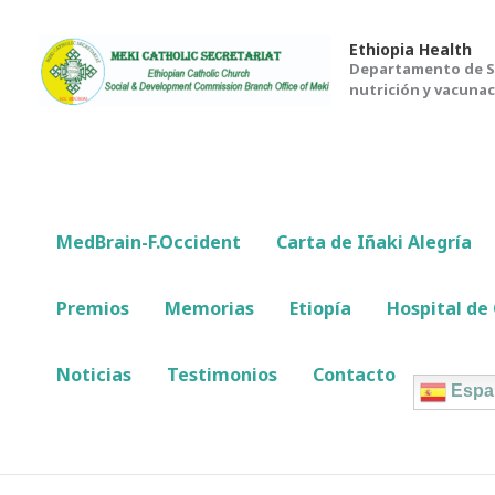
Ir
al
Ethiopia Health
Departamento de Sa
contenido
nutrición y vacunac
MedBrain-F.Occident
Carta de Iñaki Alegría
Premios
Memorias
Etiopía
Hospital d
Noticias
Testimonios
Contacto
Espa